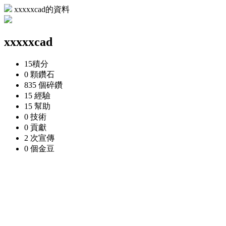
xxxxxcad的資料
xxxxxcad
15
積分
0 顆
鑽石
835 個
碎鑽
15
經驗
15
幫助
0
技術
0
貢獻
2 次
宣傳
0 個
金豆