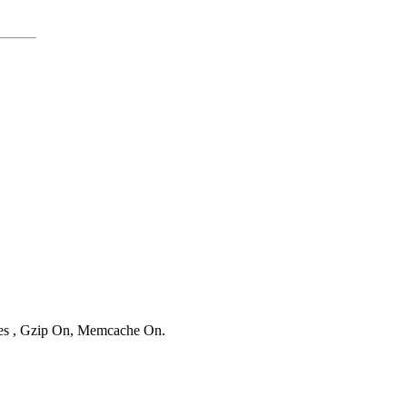
ries , Gzip On, Memcache On.