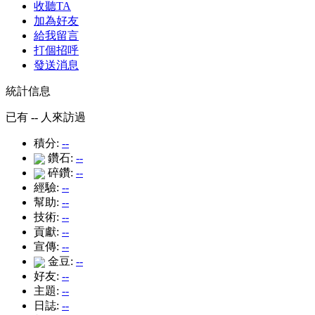
收聽TA
加為好友
給我留言
打個招呼
發送消息
統計信息
已有
--
人來訪過
積分:
--
鑽石:
--
碎鑽:
--
經驗:
--
幫助:
--
技術:
--
貢獻:
--
宣傳:
--
金豆:
--
好友:
--
主題:
--
日誌:
--