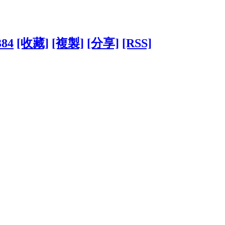
384
[收藏]
[複製]
[分享]
[RSS]