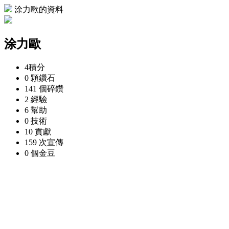
涂力歐的資料
涂力歐
4
積分
0 顆
鑽石
141 個
碎鑽
2
經驗
6
幫助
0
技術
10
貢獻
159 次
宣傳
0 個
金豆