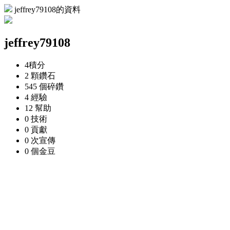
jeffrey79108的資料
jeffrey79108
4
積分
2 顆
鑽石
545 個
碎鑽
4
經驗
12
幫助
0
技術
0
貢獻
0 次
宣傳
0 個
金豆