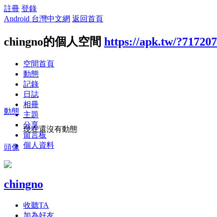
註冊
登錄
Android 台灣中文網
返回首頁
chingno的個人空間
https://apk.tw/?717207
空間首頁
動態
記錄
日誌
相冊
動態
主題
分享
現在還沒有動態
留言板
個人資料
頭像
chingno
收聽TA
加為好友