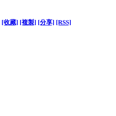
[收藏]
[複製]
[分享]
[RSS]