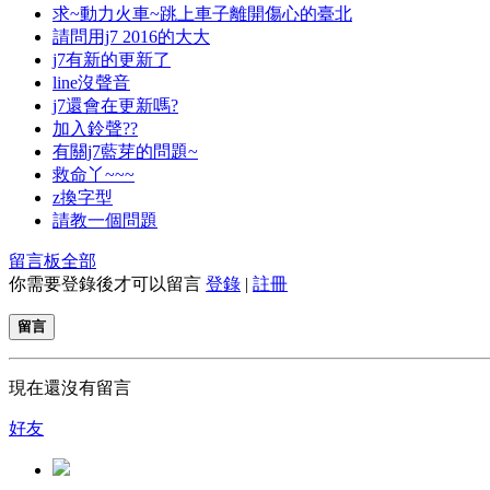
求~動力火車~跳上車子離開傷心的臺北
請問用j7 2016的大大
j7有新的更新了
line沒聲音
j7還會在更新嗎?
加入鈴聲??
有關j7藍芽的問題~
救命丫~~~
z換字型
請教一個問題
留言板
全部
你需要登錄後才可以留言
登錄
|
註冊
留言
現在還沒有留言
好友