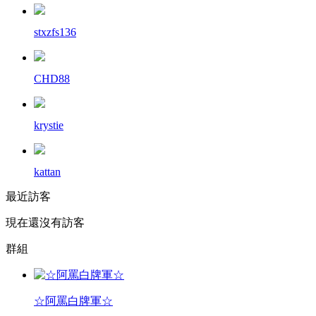
stxzfs136
CHD88
krystie
kattan
最近訪客
現在還沒有訪客
群組
☆阿罵白牌軍☆