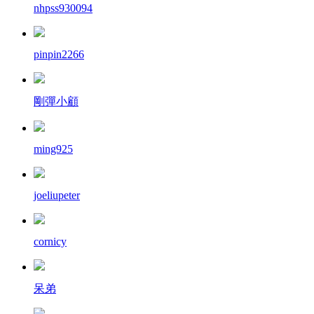
nhpss930094
pinpin2266
剛彈小顧
ming925
joeliupeter
cornicy
呆弟