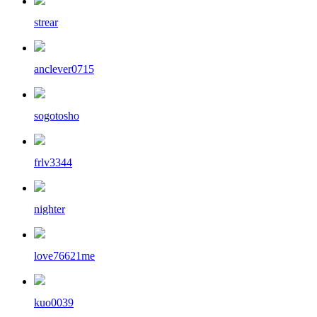
strear
anclever0715
sogotosho
frlv3344
nighter
love76621me
kuo0039