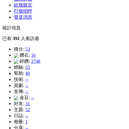
給我留言
打個招呼
發送消息
統計信息
已有
392
人來訪過
積分:
53
鑽石:
16
碎鑽:
2748
經驗:
53
幫助:
40
技術:
--
貢獻:
--
宣傳:
--
金豆:
--
好友:
31
主題:
52
日誌:
--
相冊:
1
分享:
--