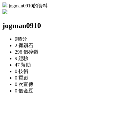
jogman0910的資料
jogman0910
9
積分
2 顆
鑽石
296 個
碎鑽
9
經驗
47
幫助
0
技術
0
貢獻
0 次
宣傳
0 個
金豆