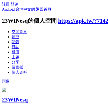
註冊
登錄
Android 台灣中文網
返回首頁
23WINesq的個人空間
https://apk.tw/?714
空間首頁
動態
記錄
日誌
相冊
主題
分享
留言板
個人資料
頭像
23WINesq