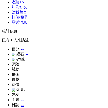
收聽TA
加為好友
給我留言
打個招呼
發送消息
統計信息
已有
1
人來訪過
積分:
--
鑽石:
--
碎鑽:
--
經驗:
--
幫助:
--
技術:
--
貢獻:
--
宣傳:
--
金豆:
--
好友:
--
主題:
--
日誌:
--