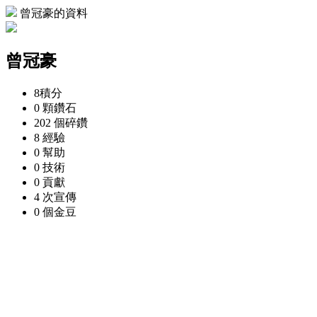
曾冠豪的資料
曾冠豪
8
積分
0 顆
鑽石
202 個
碎鑽
8
經驗
0
幫助
0
技術
0
貢獻
4 次
宣傳
0 個
金豆