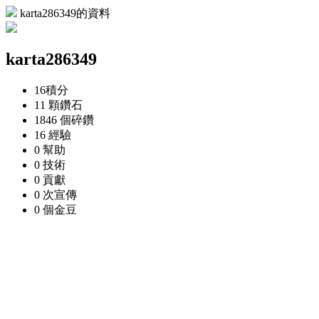
karta286349的資料
karta286349
16
積分
11 顆
鑽石
1846 個
碎鑽
16
經驗
0
幫助
0
技術
0
貢獻
0 次
宣傳
0 個
金豆