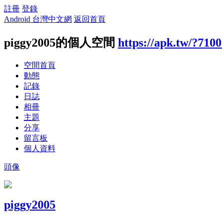
註冊
登錄
Android 台灣中文網
返回首頁
piggy2005的個人空間
https://apk.tw/?710
空間首頁
動態
記錄
日誌
相冊
主題
分享
留言板
個人資料
頭像
piggy2005