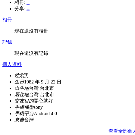
相冊:
--
分享:
--
相冊
現在還沒有相冊
記錄
現在還沒有記錄
個人資料
性別
男
生日
1982 年 9 月 22 日
出生地
台灣 台北市
居住地
台灣 台北市
交友目的
開心就好
手機機型
sony
手機平台
Android 4.0
來自
台灣
查看全部個