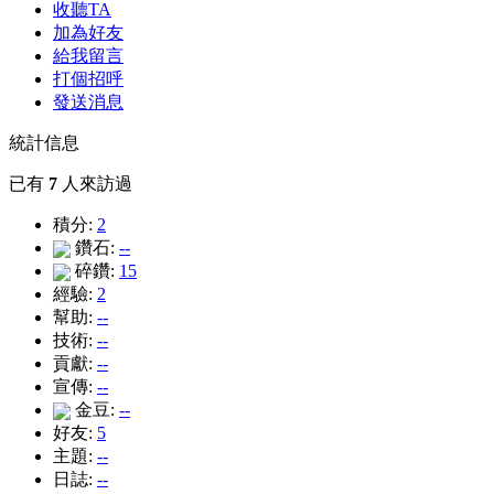
收聽TA
加為好友
給我留言
打個招呼
發送消息
統計信息
已有
7
人來訪過
積分:
2
鑽石:
--
碎鑽:
15
經驗:
2
幫助:
--
技術:
--
貢獻:
--
宣傳:
--
金豆:
--
好友:
5
主題:
--
日誌:
--