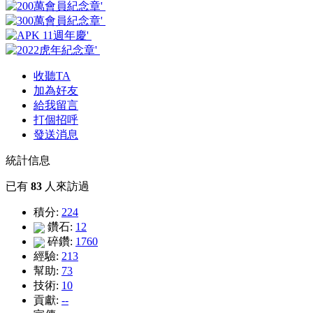
收聽TA
加為好友
給我留言
打個招呼
發送消息
統計信息
已有
83
人來訪過
積分:
224
鑽石:
12
碎鑽:
1760
經驗:
213
幫助:
73
技術:
10
貢獻:
--