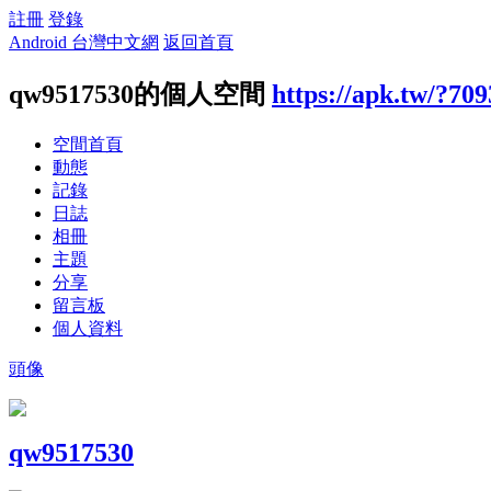
註冊
登錄
Android 台灣中文網
返回首頁
qw9517530的個人空間
https://apk.tw/?70
空間首頁
動態
記錄
日誌
相冊
主題
分享
留言板
個人資料
頭像
qw9517530