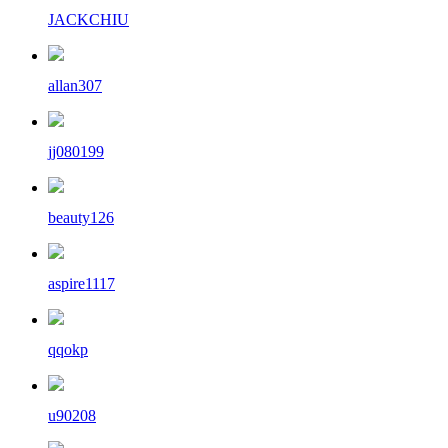
JACKCHIU
allan307
jj080199
beauty126
aspire1117
qqokp
u90208