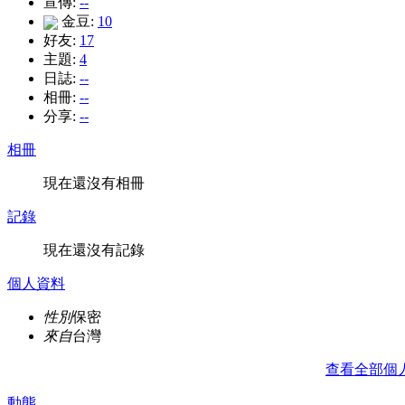
宣傳:
--
金豆:
10
好友:
17
主題:
4
日誌:
--
相冊:
--
分享:
--
相冊
現在還沒有相冊
記錄
現在還沒有記錄
個人資料
性別
保密
來自
台灣
查看全部個
動態