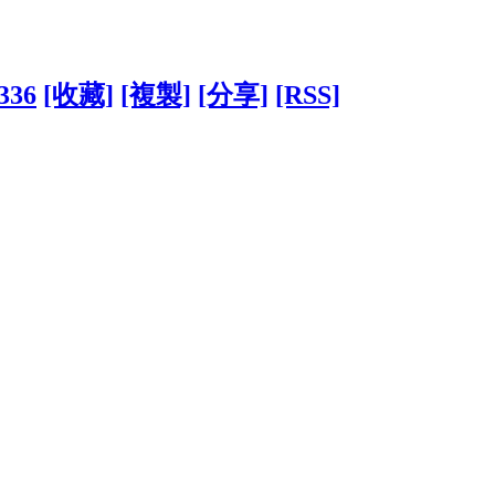
9336
[收藏]
[複製]
[分享]
[RSS]