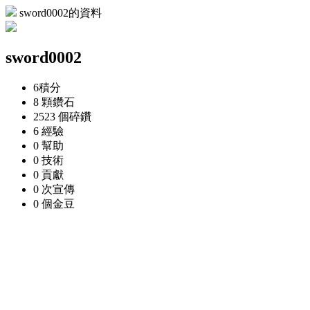
sword0002的資料
sword0002
6
積分
8 顆
鑽石
2523 個
碎鑽
6
經驗
0
幫助
0
技術
0
貢獻
0 次
宣傳
0 個
金豆