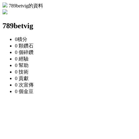
789betvig的資料
789betvig
0
積分
0 顆
鑽石
0 個
碎鑽
0
經驗
0
幫助
0
技術
0
貢獻
0 次
宣傳
0 個
金豆