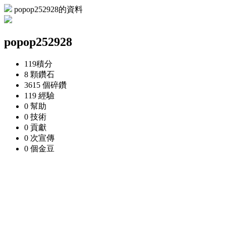
popop252928的資料
popop252928
119
積分
8 顆
鑽石
3615 個
碎鑽
119
經驗
0
幫助
0
技術
0
貢獻
0 次
宣傳
0 個
金豆