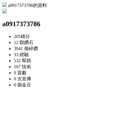
a0917373786的資料
a0917373786
205
積分
12 顆
鑽石
3941 個
碎鑽
33
經驗
532
幫助
167
技術
0
貢獻
0 次
宣傳
0 個
金豆