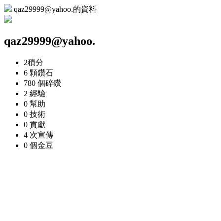
qaz29999@yahoo.的資料
qaz29999@yahoo.
2
積分
6 顆
鑽石
780 個
碎鑽
2
經驗
0
幫助
0
技術
0
貢獻
4 次
宣傳
0 個
金豆