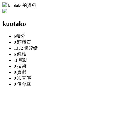
kuotako的資料
kuotako
6
積分
0 顆
鑽石
1332 個
碎鑽
6
經驗
-1
幫助
0
技術
0
貢獻
0 次
宣傳
0 個
金豆