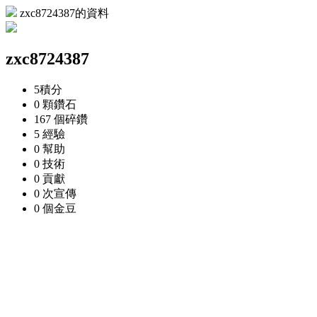
zxc8724387的資料
zxc8724387
5
積分
0 顆
鑽石
167 個
碎鑽
5
經驗
0
幫助
0
技術
0
貢獻
0 次
宣傳
0 個
金豆