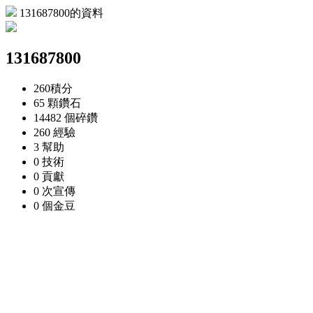
131687800的資料
131687800
260
積分
65 顆
鑽石
14482 個
碎鑽
260
經驗
3
幫助
0
技術
0
貢獻
0 次
宣傳
0 個
金豆