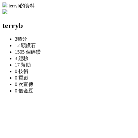
terryb的資料
terryb
3
積分
12 顆
鑽石
1505 個
碎鑽
3
經驗
17
幫助
0
技術
0
貢獻
0 次
宣傳
0 個
金豆