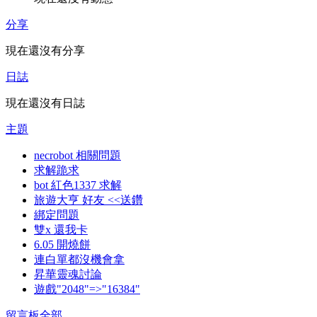
分享
現在還沒有分享
日誌
現在還沒有日誌
主題
necrobot 相關問題
求解跪求
bot 紅色1337 求解
旅遊大亨 好友 <<送鑽
綁定問題
雙x 還我卡
6.05 開燒餅
連白單都沒機會拿
昇華靈魂討論
遊戲"2048"=>"16384"
留言板
全部