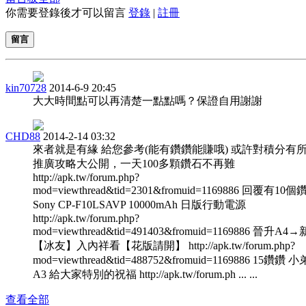
你需要登錄後才可以留言
登錄
|
註冊
留言
kin70728
2014-6-9 20:45
大大時間點可以再清楚一點點嗎？保證自用謝謝
CHD88
2014-2-14 03:32
來者就是有緣 給您參考(能有鑽鑽能賺哦) 或許對積分有
推廣攻略大公開，一天100多顆鑽石不再難
http://apk.tw/forum.php?
mod=viewthread&tid=2301&fromuid=1169886 回覆有10
Sony CP-F10LSAVP 10000mAh 日版行動電源
http://apk.tw/forum.php?
mod=viewthread&tid=491403&fromuid=1169886 晉升A4
【冰友】入內祥看【花版請開】 http://apk.tw/forum.php?
mod=viewthread&tid=488752&fromuid=1169886 15鑽鑽 
A3 給大家特別的祝福 http://apk.tw/forum.ph ... ...
查看全部