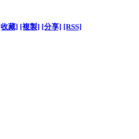
[收藏]
[複製]
[分享]
[RSS]