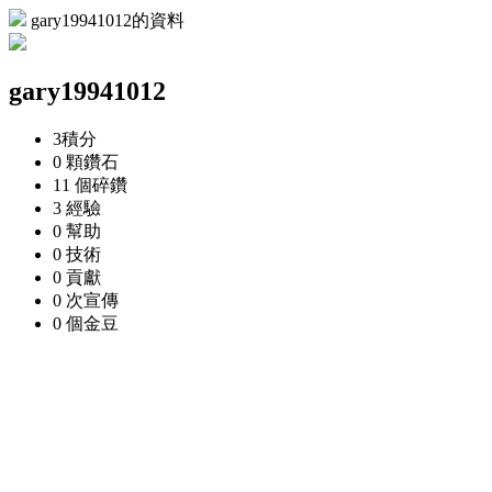
gary19941012的資料
gary19941012
3
積分
0 顆
鑽石
11 個
碎鑽
3
經驗
0
幫助
0
技術
0
貢獻
0 次
宣傳
0 個
金豆