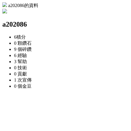
a202086的資料
a202086
6
積分
0 顆
鑽石
9 個
碎鑽
6
經驗
3
幫助
0
技術
0
貢獻
1 次
宣傳
0 個
金豆