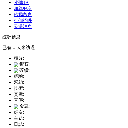
收聽TA
加為好友
給我留言
打個招呼
發送消息
統計信息
已有
--
人來訪過
積分:
--
鑽石:
--
碎鑽:
--
經驗:
--
幫助:
--
技術:
--
貢獻:
--
宣傳:
--
金豆:
--
好友:
--
主題:
--
日誌:
--