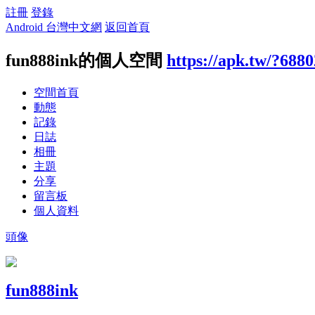
註冊
登錄
Android 台灣中文網
返回首頁
fun888ink的個人空間
https://apk.tw/?688
空間首頁
動態
記錄
日誌
相冊
主題
分享
留言板
個人資料
頭像
fun888ink