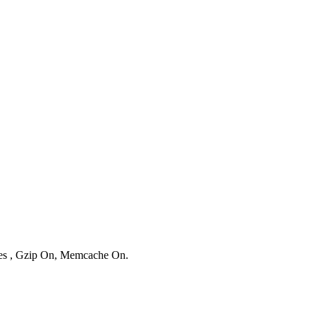
ries , Gzip On, Memcache On.