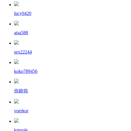
lucy0420
aisa588
sex22244
koko789456
你妳你
voerkor
kmoole