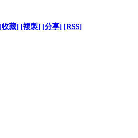
[收藏]
[複製]
[分享]
[RSS]