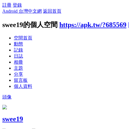
註冊
登錄
Android 台灣中文網
返回首頁
swee19的個人空間
https://apk.tw/?685569
空間首頁
動態
記錄
日誌
相冊
主題
分享
留言板
個人資料
頭像
swee19