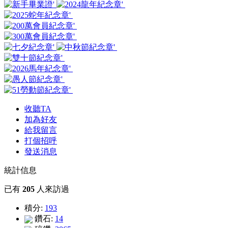
收聽TA
加為好友
給我留言
打個招呼
發送消息
統計信息
已有
205
人來訪過
積分:
193
鑽石:
14