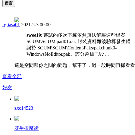
留言
fgriasa01
2021-5-3 00:00
swee19
: 嘗試的多次下載依然無法解壓這些檔案
SCUM\SCUM.part01.rar: 封裝資料雜湊驗算發生錯
誤於 SCUM\SCUM\Content\Paks\pakchunk0-
WindowsNoEditor.pak。該分割檔已毀 ...
這是空間跟你之間的問題，幫不了，過一段時間再抓看看
查看全部
好友
zxc14523
花生省魔術