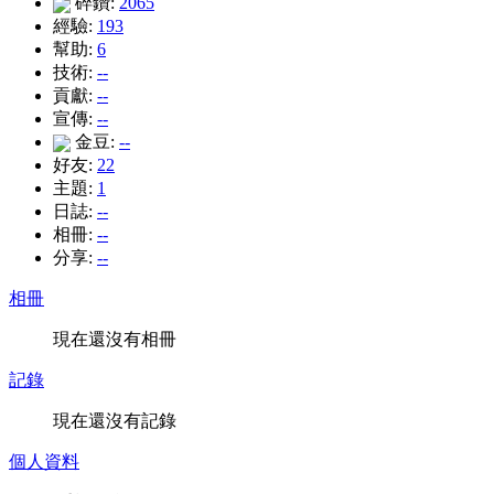
碎鑽:
2065
經驗:
193
幫助:
6
技術:
--
貢獻:
--
宣傳:
--
金豆:
--
好友:
22
主題:
1
日誌:
--
相冊:
--
分享:
--
相冊
現在還沒有相冊
記錄
現在還沒有記錄
個人資料