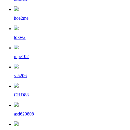
hoe2me
lokw2
mpe102
ss5206
CHD88
asd620808