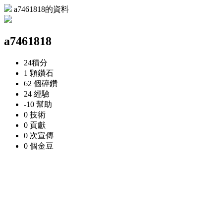
a7461818的資料
a7461818
24
積分
1 顆
鑽石
62 個
碎鑽
24
經驗
-10
幫助
0
技術
0
貢獻
0 次
宣傳
0 個
金豆