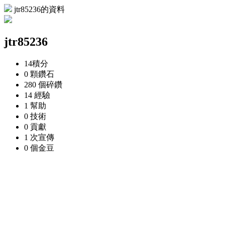
jtr85236的資料
jtr85236
14
積分
0 顆
鑽石
280 個
碎鑽
14
經驗
1
幫助
0
技術
0
貢獻
1 次
宣傳
0 個
金豆