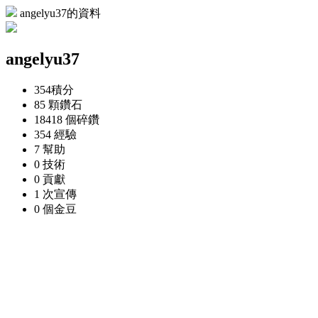
angelyu37的資料
angelyu37
354
積分
85 顆
鑽石
18418 個
碎鑽
354
經驗
7
幫助
0
技術
0
貢獻
1 次
宣傳
0 個
金豆