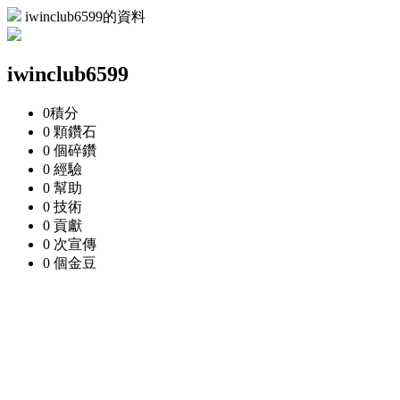
iwinclub6599的資料
iwinclub6599
0
積分
0 顆
鑽石
0 個
碎鑽
0
經驗
0
幫助
0
技術
0
貢獻
0 次
宣傳
0 個
金豆