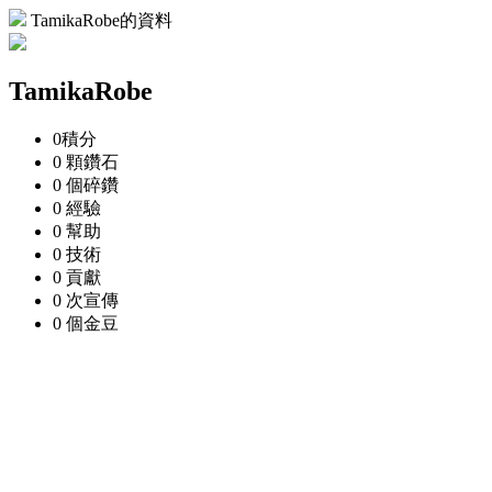
TamikaRobe的資料
TamikaRobe
0
積分
0 顆
鑽石
0 個
碎鑽
0
經驗
0
幫助
0
技術
0
貢獻
0 次
宣傳
0 個
金豆