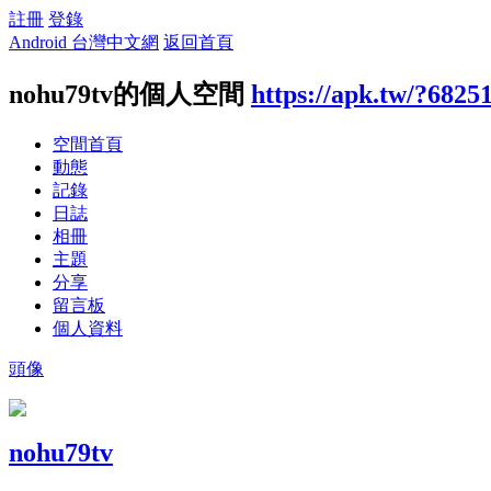
註冊
登錄
Android 台灣中文網
返回首頁
nohu79tv的個人空間
https://apk.tw/?6825
空間首頁
動態
記錄
日誌
相冊
主題
分享
留言板
個人資料
頭像
nohu79tv