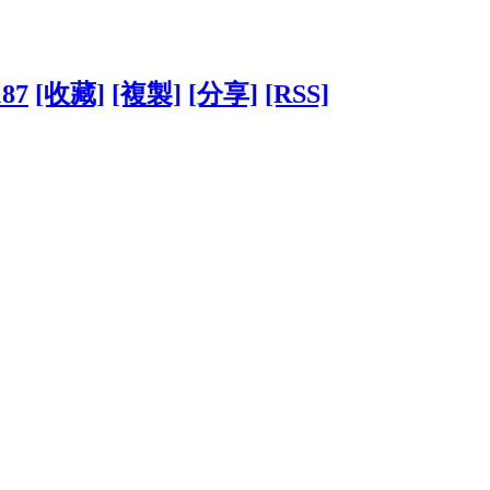
187
[收藏]
[複製]
[分享]
[RSS]