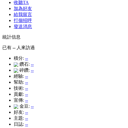
收聽TA
加為好友
給我留言
打個招呼
發送消息
統計信息
已有
--
人來訪過
積分:
--
鑽石:
--
碎鑽:
--
經驗:
--
幫助:
--
技術:
--
貢獻:
--
宣傳:
--
金豆:
--
好友:
--
主題:
--
日誌:
--