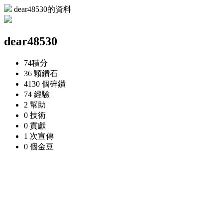
dear48530的資料
dear48530
74
積分
36 顆
鑽石
4130 個
碎鑽
74
經驗
2
幫助
0
技術
0
貢獻
1 次
宣傳
0 個
金豆