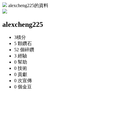
alexcheng225的資料
alexcheng225
3
積分
5 顆
鑽石
52 個
碎鑽
3
經驗
0
幫助
0
技術
0
貢獻
0 次
宣傳
0 個
金豆