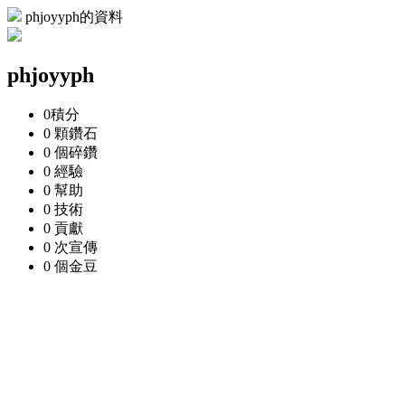
phjoyyph的資料
phjoyyph
0
積分
0 顆
鑽石
0 個
碎鑽
0
經驗
0
幫助
0
技術
0
貢獻
0 次
宣傳
0 個
金豆