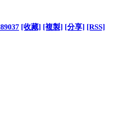
789037
[收藏]
[複製]
[分享]
[RSS]