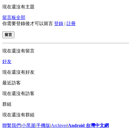
現在還沒有主題
留言板
全部
你需要登錄後才可以留言
登錄
|
註冊
留言
現在還沒有留言
好友
現在還沒有好友
最近訪客
現在還沒有訪客
群組
現在還沒有群組
聯繫我們
|
小黑屋
|
手機版
|
Archiver
|
Android 台灣中文網