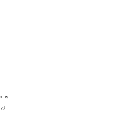
ao uy
 cá