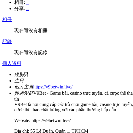
相冊:
--
分享:
--
相冊
現在還沒有相冊
記錄
現在還沒有記錄
個人資料
性別
男
生日
個人主頁
https://v9betwin.live/
興趣愛好
V9Bet - Game bài, casino trực tuyến, cá cược thể th
tín
V9Bet là nơi cung cấp các trò chơi game bài, casino trực tuyến,
cược thể thao chất lượng với các phần thưởng hấp dẫn.
Website: https://v9betwin.live/
Địa chỉ: 55 Lê Duẩn, Quận 1, TPHCM