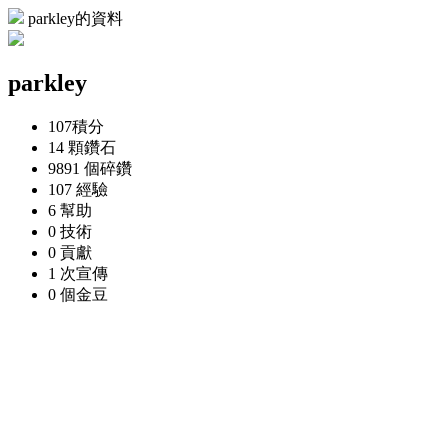
parkley的資料
parkley
107
積分
14 顆
鑽石
9891 個
碎鑽
107
經驗
6
幫助
0
技術
0
貢獻
1 次
宣傳
0 個
金豆