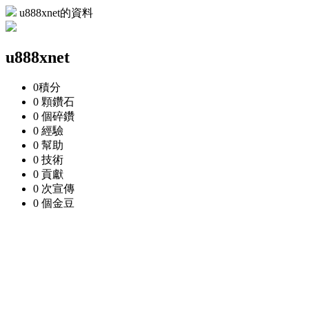
u888xnet的資料
u888xnet
0
積分
0 顆
鑽石
0 個
碎鑽
0
經驗
0
幫助
0
技術
0
貢獻
0 次
宣傳
0 個
金豆