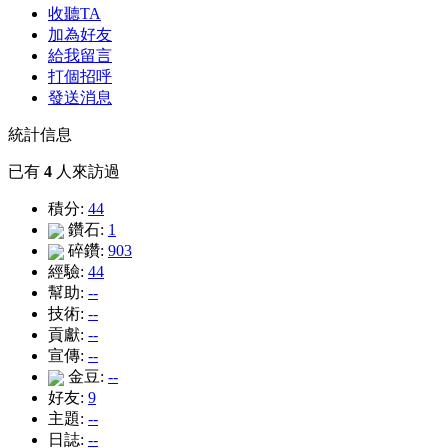
收聽TA
加為好友
給我留言
打個招呼
發送消息
統計信息
已有
4
人來訪過
積分:
44
鑽石:
1
碎鑽:
903
經驗:
44
幫助:
--
技術:
--
貢獻:
--
宣傳:
--
金豆:
--
好友:
9
主題:
--
日誌:
--