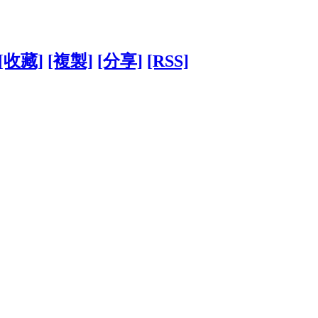
[收藏]
[複製]
[分享]
[RSS]