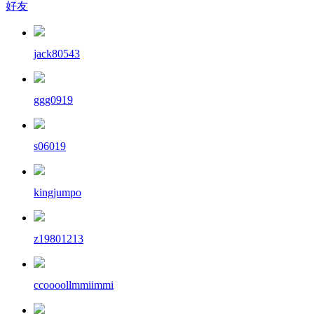
好友
jack80543
ggg0919
s06019
kingjumpo
z19801213
ccoooollmmiimmi