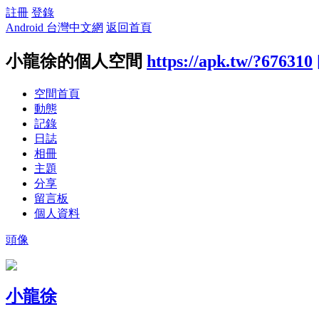
註冊
登錄
Android 台灣中文網
返回首頁
小龍徐的個人空間
https://apk.tw/?676310
空間首頁
動態
記錄
日誌
相冊
主題
分享
留言板
個人資料
頭像
小龍徐