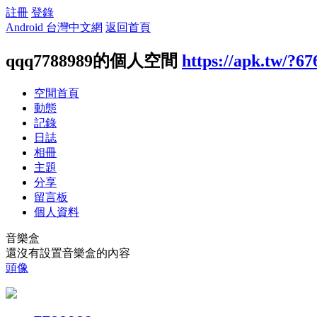
註冊
登錄
Android 台灣中文網
返回首頁
qqq7788989的個人空間
https://apk.tw/?67
空間首頁
動態
記錄
日誌
相冊
主題
分享
留言板
個人資料
音樂盒
還沒有設置音樂盒的內容
頭像