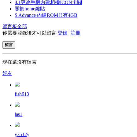
4.1更改手機內建相機ICON卡關
關於home鍵貼
S Advance 內建ROM只有4GB
留言板
全部
你需要登錄後才可以留言
登錄
|
註冊
留言
現在還沒有留言
好友
fish613
las1
y3512y