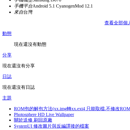
手機平台
Android 5.1 CyanogenMod 12.1
來自
台灣
查看全部個
動態
現在還沒有動態
分享
現在還沒有分享
日誌
現在還沒有日誌
主題
ROM包的解包方法(xx.img轉xx.ext4 只能取檔.不修改RO
Photosphere HD Live Wallpaper
關於送修 刷回原廠
SystemUI 修改圖片與反編譯後的檔案