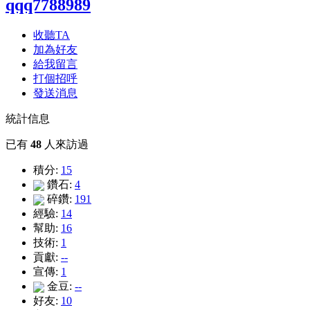
qqq7788989
收聽TA
加為好友
給我留言
打個招呼
發送消息
統計信息
已有
48
人來訪過
積分:
15
鑽石:
4
碎鑽:
191
經驗:
14
幫助:
16
技術:
1
貢獻:
--
宣傳:
1
金豆:
--
好友:
10