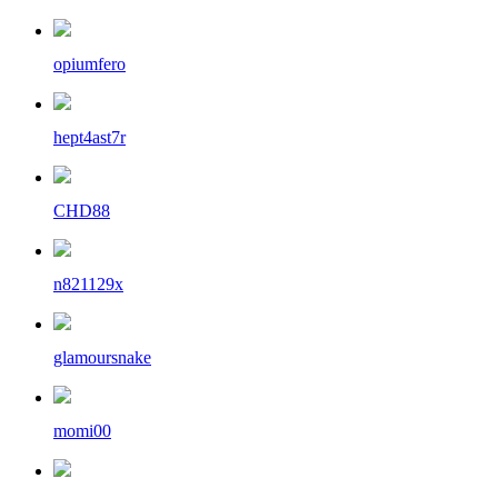
opiumfero
hept4ast7r
CHD88
n821129x
glamoursnake
momi00