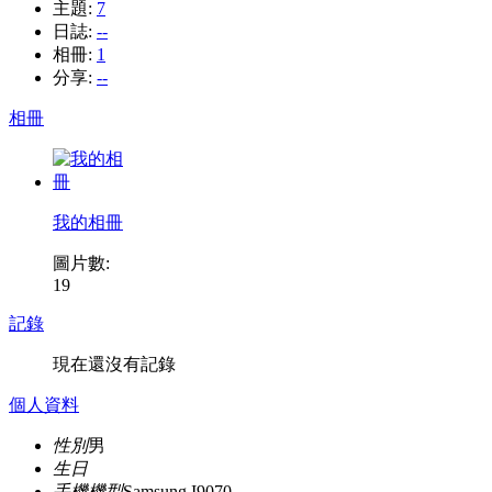
主題:
7
日誌:
--
相冊:
1
分享:
--
相冊
我的相冊
圖片數:
19
記錄
現在還沒有記錄
個人資料
性別
男
生日
手機機型
Samsung I9070