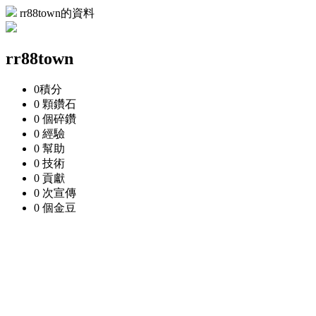
rr88town的資料
rr88town
0
積分
0 顆
鑽石
0 個
碎鑽
0
經驗
0
幫助
0
技術
0
貢獻
0 次
宣傳
0 個
金豆