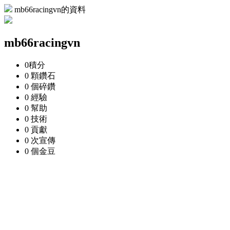
mb66racingvn的資料
mb66racingvn
0
積分
0 顆
鑽石
0 個
碎鑽
0
經驗
0
幫助
0
技術
0
貢獻
0 次
宣傳
0 個
金豆