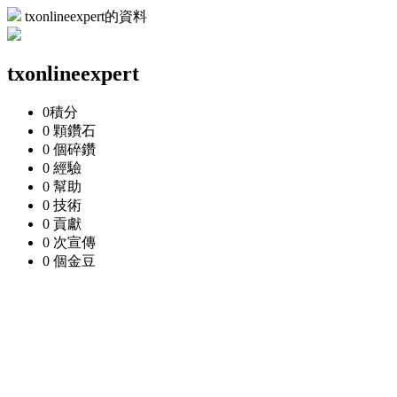
txonlineexpert的資料
txonlineexpert
0
積分
0 顆
鑽石
0 個
碎鑽
0
經驗
0
幫助
0
技術
0
貢獻
0 次
宣傳
0 個
金豆