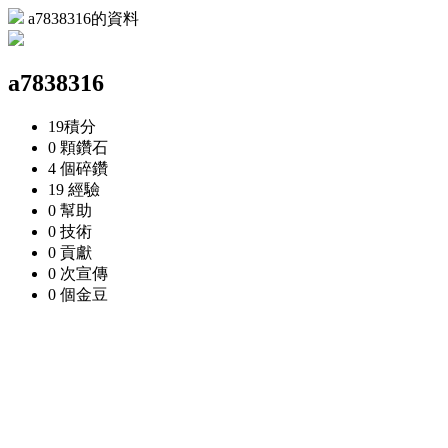
a7838316的資料
a7838316
19
積分
0 顆
鑽石
4 個
碎鑽
19
經驗
0
幫助
0
技術
0
貢獻
0 次
宣傳
0 個
金豆