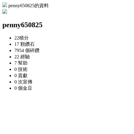
penny650825的資料
penny650825
22
積分
17 顆
鑽石
7954 個
碎鑽
22
經驗
7
幫助
0
技術
0
貢獻
0 次
宣傳
0 個
金豆