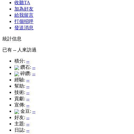
收聽TA
加為好友
給我留言
打個招呼
發送消息
統計信息
已有
--
人來訪過
積分:
--
鑽石:
--
碎鑽:
--
經驗:
--
幫助:
--
技術:
--
貢獻:
--
宣傳:
--
金豆:
--
好友:
--
主題:
--
日誌:
--