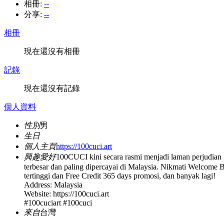
相冊:
--
分享:
--
相冊
現在還沒有相冊
記錄
現在還沒有記錄
個人資料
性別
男
生日
個人主頁
https://100cuci.art
興趣愛好
100CUCI kini secara rasmi menjadi laman perjudian
terbesar dan paling dipercayai di Malaysia. Nikmati Welcome 
tertinggi dan Free Credit 365 days promosi, dan banyak lagi!
Address: Malaysia
Website: https://100cuci.art
#100cuciart #100cuci
來自
台灣