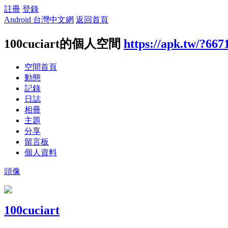
註冊
登錄
Android 台灣中文網
返回首頁
100cuciart的個人空間
https://apk.tw/?667
空間首頁
動態
記錄
日誌
相冊
主題
分享
留言板
個人資料
頭像
100cuciart