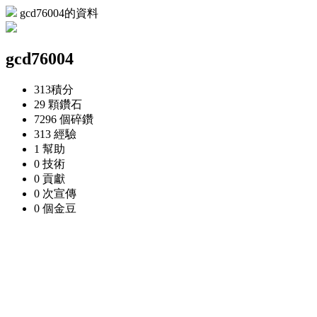
gcd76004的資料
gcd76004
313
積分
29 顆
鑽石
7296 個
碎鑽
313
經驗
1
幫助
0
技術
0
貢獻
0 次
宣傳
0 個
金豆