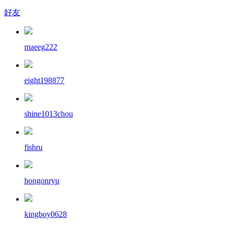
好友
maeeg222
eight198877
shine1013chou
fishru
hongonryu
kingboy0628