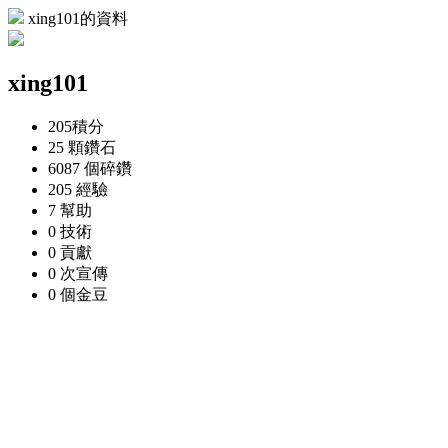
xing101的資料
xing101
205
積分
25 顆
鑽石
6087 個
碎鑽
205
經驗
7
幫助
0
技術
0
貢獻
0 次
宣傳
0 個
金豆