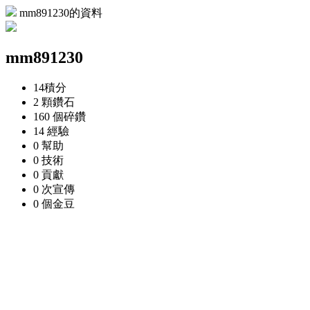
mm891230的資料
mm891230
14
積分
2 顆
鑽石
160 個
碎鑽
14
經驗
0
幫助
0
技術
0
貢獻
0 次
宣傳
0 個
金豆