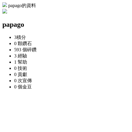
papago的資料
papago
3
積分
0 顆
鑽石
593 個
碎鑽
3
經驗
1
幫助
0
技術
0
貢獻
0 次
宣傳
0 個
金豆